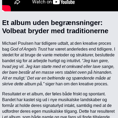
Et album uden begrænsninger:
Volbeat bryder med traditionerne
Michael Poulsen har tidligere udtalt, at den kreative proces
bag
God of Angels Trust
har været anderledes end tidligere. I
stedet for at bruge de vante metoder og strukturer, besluttede
bandet sig for at arbejde hurtigt og intuitivt.
“Jeg kan gøre,
hvad jeg vil. Jeg kan starte med et omkvæd eller lave sange,
der bare består af en masse vers stablet oven på hinanden.
Alt er muligt.’ Det var en befriende og spændende måde at
skrive dette album på.”
siger han om den kreative proces.
Resultatet er et album, der føles både friskt og spontant.
Bandet har kastet sig ud i nye musikalske landskaber og
formår at holde deres signaturlyd intakt, samtidig med at de
udfordrer deres egen musikalske tilgang. Dette har resulteret
i et album, som både gamle og nye fans vil finde tiltalende,