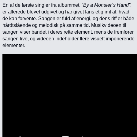
En af de første singler fra albummet,
“By a Monster’s Hand”
,
er allerede blevet udgivet og har givet fans et glimt af, hvad
de kan forvente. Sangen er fuld af energi, og dens riff er både
hårdtslående og melodisk på samme tid. Musikvideoen til
sangen viser bandet i deres rette element, mens de fremfører
sangen live, og videoen indeholder flere visuelt imponerende
elementer.