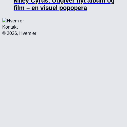
Miley Cyrus: Udgiver nyt album og
film – en visuel popopera
Kontakt
©
2026, Hvem er