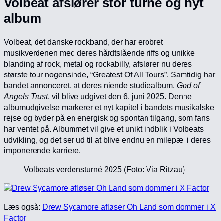
Volbeat afslører stor turné og nyt
album
Volbeat, det danske rockband, der har erobret
musikverdenen med deres hårdtslående riffs og unikke
blanding af rock, metal og rockabilly, afslører nu deres
største tour nogensinde, “Greatest Of All Tours”. Samtidig har
bandet annonceret, at deres niende studiealbum,
God of
Angels Trust
, vil blive udgivet den 6. juni 2025. Denne
albumudgivelse markerer et nyt kapitel i bandets musikalske
rejse og byder på en energisk og spontan tilgang, som fans
har ventet på. Albummet vil give et unikt indblik i Volbeats
udvikling, og det ser ud til at blive endnu en milepæl i deres
imponerende karriere.
Volbeats verdensturné 2025 (Foto: Via Ritzau)
Læs også:
Drew Sycamore afløser Oh Land som dommer i X
Factor