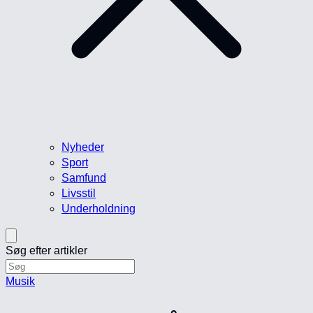
Nyheder
Sport
Samfund
Livsstil
Underholdning
Søg efter artikler
Musik