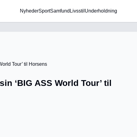
Nyheder
Sport
Samfund
Livsstil
Underholdning
sin ‘BIG ASS World Tour’ til