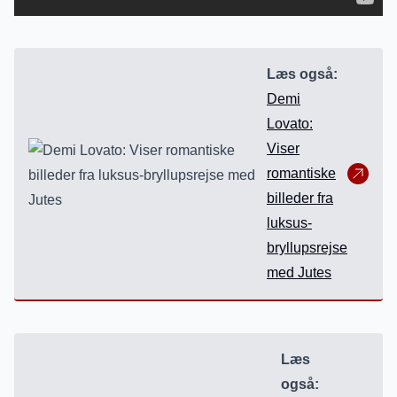
Læs også:
Demi
Lovato:
Viser
romantiske
billeder fra
luksus-
bryllupsrejse
med Jutes
Læs
også: