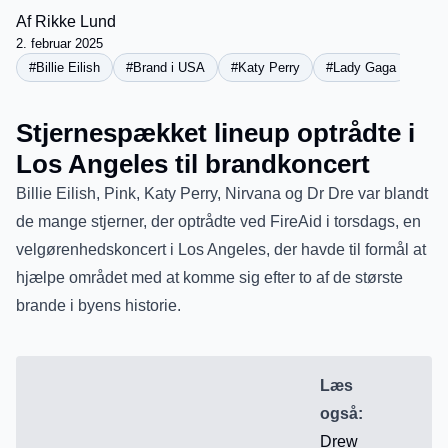
Af
Rikke Lund
2. februar 2025
#Billie Eilish
#Brand i USA
#Katy Perry
#Lady Gaga
Stjernespækket lineup optrådte i
Los Angeles til brandkoncert
Billie Eilish, Pink, Katy Perry, Nirvana og Dr Dre var blandt
de mange stjerner, der optrådte ved FireAid i torsdags, en
velgørenhedskoncert i Los Angeles, der havde til formål at
hjælpe området med at komme sig efter to af de største
brande i byens historie.
Læs
også:
Drew