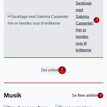
Sexklage
mod
Sabrina
Carpenter:
Her er
hendes
svar til
kritikerne
Del artikel
Musik
Se flere artikler