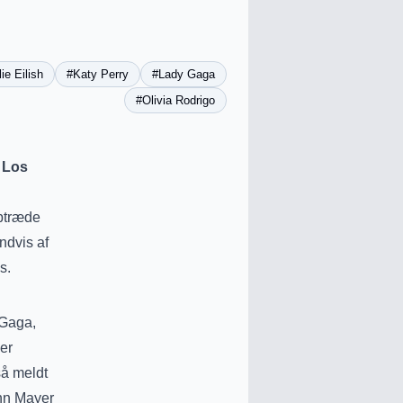
lie Eilish
#Katy Perry
#Lady Gaga
#Olivia Rodrigo
i Los
optræde
ndvis af
s.
y Gaga,
der
så meldt
ohn Mayer