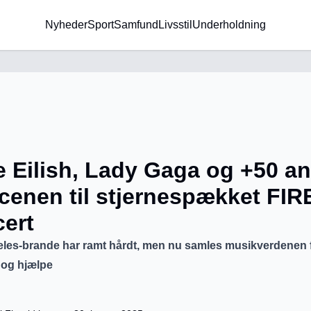
Nyheder
Sport
Samfund
Livsstil
Underholdning
ie Eilish, Lady Gaga og +50 a
cenen til stjernespækket FIR
ert
les-brande har ramt hårdt, men nu samles musikverdenen f
 og hjælpe