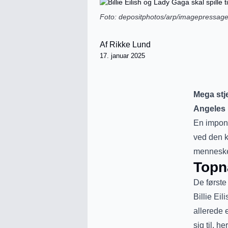
Foto: depositphotos/arp/imagepressag
Af
Rikke Lund
17. januar 2025
Mega stje
Angeles
En impone
ved den k
mennesker
Topn
De første 
Billie Eil
allerede 
sig til, 