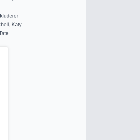
nkluderer
hell, Katy
Tate