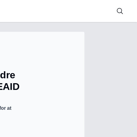
ndre
EAID
or at