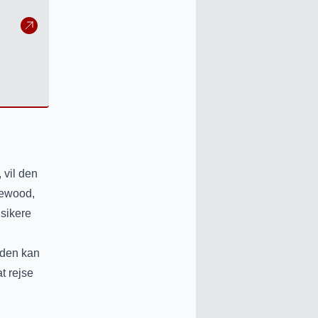
 vil den
lewood,
usikere
rden kan
t rejse