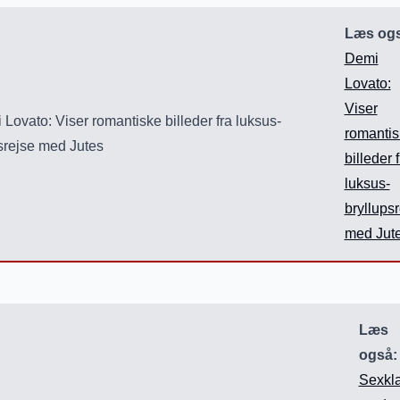
Læs ogs
Demi
Lovato:
Viser
romantis
billeder f
luksus-
bryllups
med Jut
Læs
også:
Sexkl