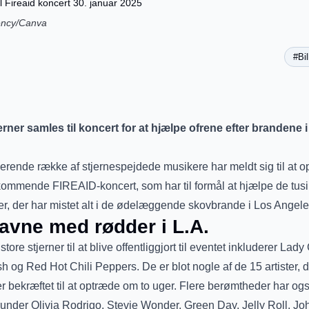
ency/Canva
#Bil
rner samles til koncert for at hjælpe ofrene efter brandene 
rende række af stjernespejdede musikere har meldt sig til at 
ommende FIREAID-koncert, som har til formål at hjælpe de tusi
, der har mistet alt i de ødelæggende skovbrande i Los Angele
avne med rødder i L.A.
store stjerner til at blive offentliggjort til eventet inkluderer Lad
ish og Red Hot Chili Peppers. De er blot nogle af de 15 artister, 
er bekræftet til at optræde om to uger. Flere berømtheder har og
herunder Olivia Rodrigo, Stevie Wonder, Green Day, Jelly Roll, J