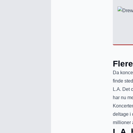
Flere
Da koncer
finde ste
L.A. Det o
har nu mel
Koncerten
deltage i
millioner 
L.A. 