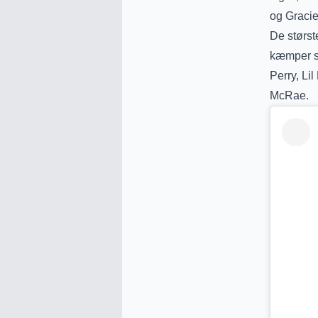
og Graci
De størst
kæmper so
Perry, Li
McRae.