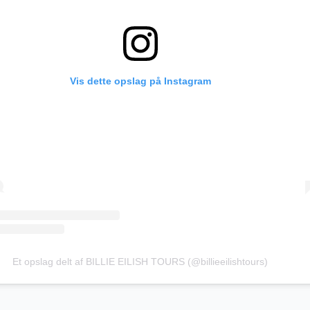
Vis dette opslag på Instagram
Et opslag delt af BILLIE EILISH TOURS (@billieeilishtours)