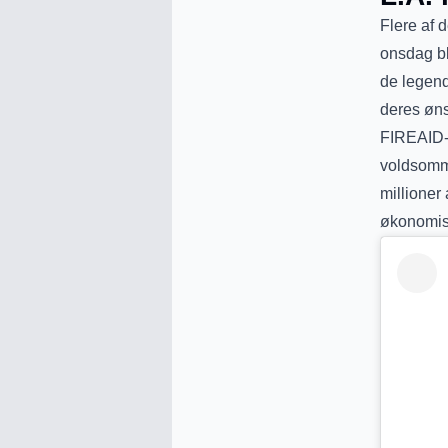
Flere af 
onsdag bl
de legenda
deres øns
FIREAID-k
voldsomme
millioner 
økonomisk