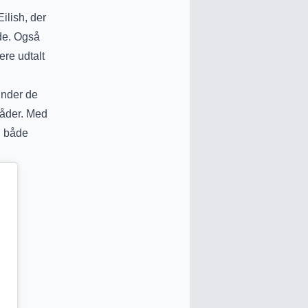
ilish, der
de. Også
ere udtalt
under de
råder. Med
l både