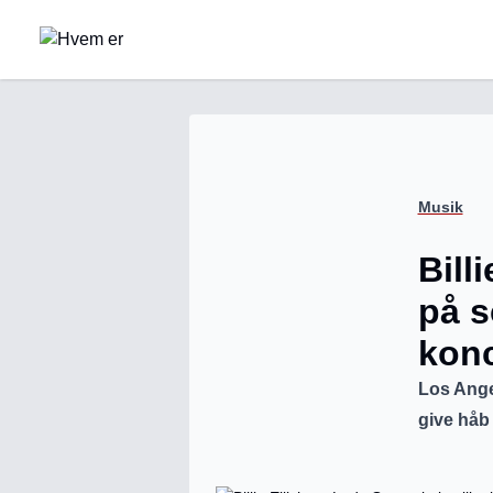
Musik
Bill
på s
konc
Los Ange
give håb