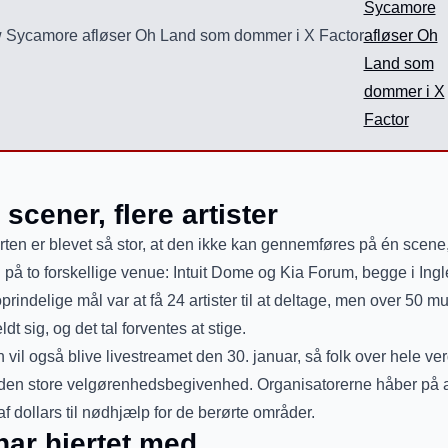
Sycamore
afløser Oh
Land som
dommer i X
Factor
 scener, flere artister
ten er blevet så stor, at den ikke kan gennemføres på én scene,
d på to forskellige venue: Intuit Dome og Kia Forum, begge i Ing
prindelige mål var at få 24 artister til at deltage, men over 50 m
dt sig, og det tal forventes at stige.
 vil også blive livestreamet den 30. januar, så folk over hele ve
 den store velgørenhedsbegivenhed. Organisatorerne håber på a
af dollars til nødhjælp for de berørte områder.
har hjertet med